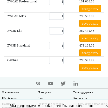
ZWCAD Professional
191 666.30
в корзину
ZWCAD MFG
239 582.88
в корзину
ZW3D Lite
287 499.46
в корзину
ZW3D Standard
479 165.76
в корзину
CADbro
239 582.88
в корзину
О компании
Продукты
Техподдержка
IT-события
Блог
Контакты
Политика
Оплата и доставка
Информация о продавце
Мы используем cookie, чтобы сделать ваш
конфиденциальности