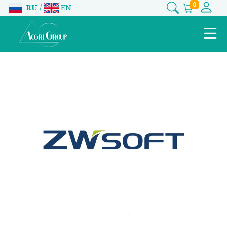
0
/
RU
EN