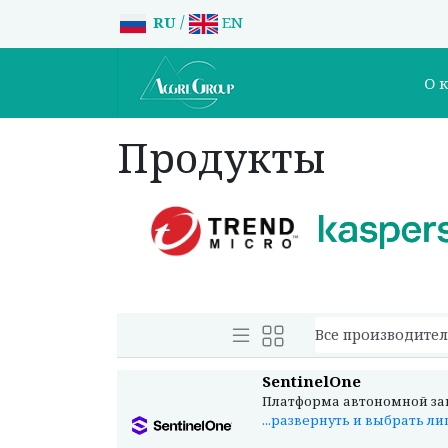
/
RU
EN
О 
Продукты
SentinelOne
Платформа автономной защ
...развернуть и выбрать л