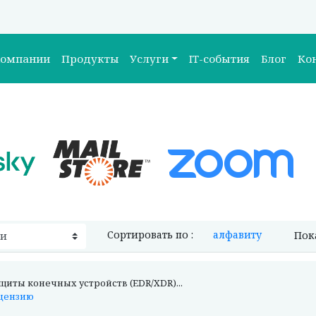
компании
Продукты
Услуги
IT-события
Блог
Ко
Сортировать по :
алфавиту
Пок
иты конечных устройств (EDR/XDR)...
ицензию