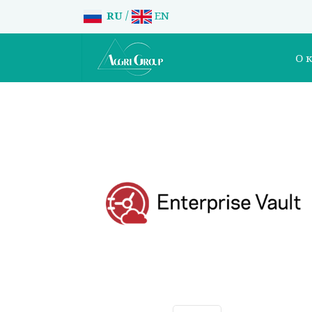
/
RU
EN
О 