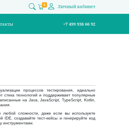
0
Личный кабинет
такты
+7 499 938 66 92
лизации процессов тестирования, идеально
т стека технологий и поддерживает популярные
исанные на Java, JavaScript, TypeScript, Kotlin,
вания.
ne любой сложности, даже если вы используете
й IDE, создавайте тест-кейсы и генерируйте код
ду инструментами.