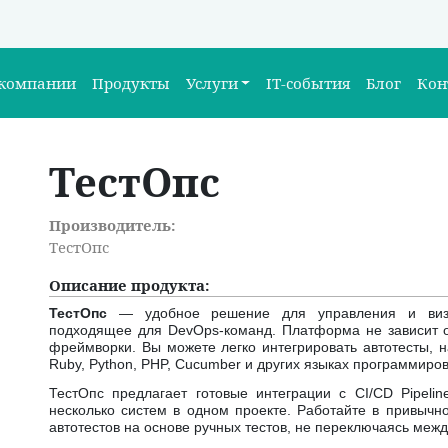
 компании
Продукты
Услуги
IT-события
Блог
Кон
ТестОпс
Производитель:
ТестОпс
Описание продукта:
ТестОпс
— удобное решение для управления и визуа
подходящее для DevOps-команд. Платформа не зависит о
фреймворки. Вы можете легко интегрировать автотесты, нап
Ruby, Python, PHP, Cucumber и других языках программиро
ТестОпс предлагает готовые интеграции с CI/CD Pipeli
несколько систем в одном проекте. Работайте в привычно
автотестов на основе ручных тестов, не переключаясь меж