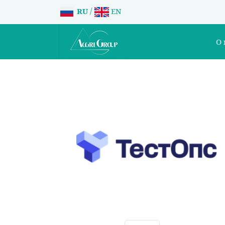
/
RU
EN
О