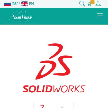
0
/
RU
EN