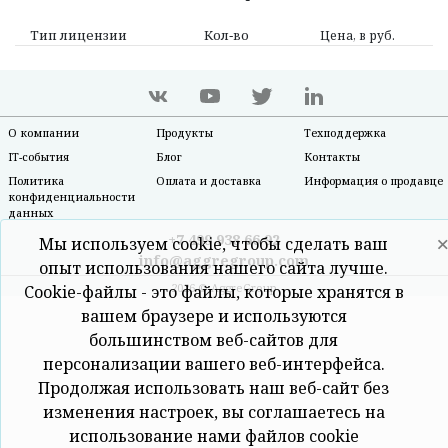
Тип лицензии
Кол‑во
Цена, в руб.
О компании
Продукты
Техподдержка
IT-события
Блог
Контакты
Политика
Оплата и доставка
Информация о продавце
конфиденциальности
данных
+7 499 938 66 92
Мы используем cookie, чтобы сделать ваш
info@aggregroup.com
опыт использования нашего сайта лучше.
2026 © AggreGroup
Cookie-файлы - это файлы, которые хранятся в
вашем браузере и используются
большинством веб-сайтов для
персонализации вашего веб-интерфейса.
Продолжая использовать наш веб-сайт без
изменения настроек, вы соглашаетесь на
использование нами файлов cookie