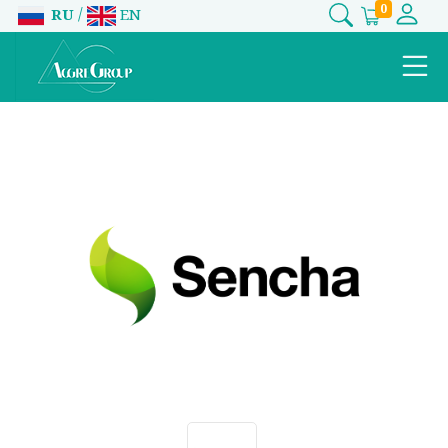
0
/
RU
EN