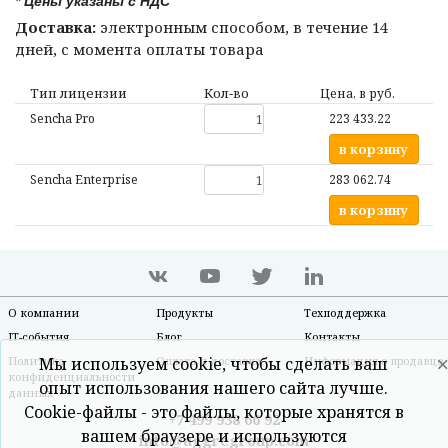
* Цены указаны с НДС
Доставка:
электронным способом, в течение 14
дней, с момента оплаты товара
Тип лицензии
Кол‑во
Цена, в руб.
Sencha Pro
223 433.22
в корзину
Sencha Enterprise
283 062.74
в корзину
О компании
Продукты
Техподдержка
IT-события
Блог
Контакты
Политика
Мы используем cookie, чтобы сделать ваш
Оплата и доставка
Информация о продавце
конфиденциальности
опыт использования нашего сайта лучше.
данных
Cookie-файлы - это файлы, которые хранятся в
+7 499 938 66 92
вашем браузере и используются
info@aggregroup.com