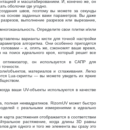
ентацией и масштабированием. И, конечно же, он
ть оболочки где угодно.
 создания швов, поэтому вы можете за секунды
, на основе заданных вами параметров. Вы даже
разрезов, выполнение разрезов или вырезание,
многоканальность. Определите свои плитки и/или
дставлены варианты кисти для точной настройки
параметров алгоритма. Они особенно пригодятся
головами – и, опять же, сэкономят ваше время,
ды на поиск идеального кроя, который решит все
 оптимизатор, он используется в САПР для
 точности.
ли/объектов, материалов и сглаживания. Легко
ются Lua-скрипты — вы можете увидеть их яркие
обществом.
когда ваши UV-объекты используются в качестве
ка, полная неквадратиков. RizomUV может быстро
моделей с реальными измерениями в идеально
я карта растяжения отображается в соответствии
йтральное растяжение, когда длины 3D равны
лов для одного и того же элемента вы сразу это