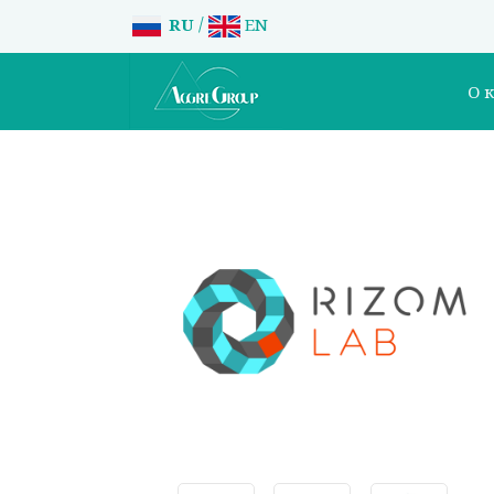
/
RU
EN
О 