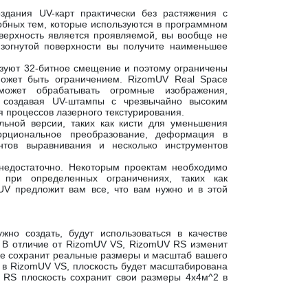
здания UV-карт практически без растяжения с
обных тем, которые используются в программном
верхность является проявляемой, вы вообще не
изогнутой поверхности вы получите наименьшее
зуют 32-битное смещение и поэтому ограничены
может быть ограничением. RizomUV Real Space
 может обрабатывать огромные изображения,
 создавая UV-штампы с чрезвычайно высоким
 процессов лазерного текстурирования.
льной версии, таких как кисти для уменьшения
орциональное преобразование, деформация в
нтов выравнивания и несколько инструментов
недостаточно. Некоторым проектам необходимо
 при определенных ограничениях, таких как
UV предложит вам все, что вам нужно и в этой
но создать, будут использоваться в качестве
 В отличие от RizomUV VS, RizomUV RS изменит
кже сохранит реальные размеры и масштаб вашего
 в RizomUV VS, плоскость будет масштабирована
 RS плоскость сохранит свои размеры 4х4м^2 в