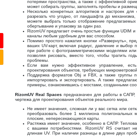
потерями пространства, а также с эффективной ори
может собирать группы, заполнять пробелы и размеща
Несколько конкретных алгоритмов и настроек для
разрезать что угодно, от ландшафта до механизма
можете выбрать только отображение предлагаемых 
обертывание и упаковку за один раз.
RizomUV предлагает очень простые функции UDIM и 
каналы любым удобным для вас способом.
Помимо простого нажатия кнопки «Развернуть», пре
ваших UV-карт, включая радиус, давление и выбор 
при работе с фотограмметрическими моделями или 
позволяя рисовать, вместо того, чтобы тратить го
проблемы.
Если вам нужно эффективное управление, есть
проектирования объектов, требующих микрометровой
Поддержка форматов Obj и FBX, а также группы по
импортировать и экспортировать. А также предлага
примеры, ознакомившись с мостами, созданными со
RizomUV Real Spaces
предназначен для работы в САПР, 
чертежа для проектирования объектов реального мира.
Не имеет значения, сложная ли у вас сетка или сет
преобразовать более 1 миллиона полигональных 
плоские, непересекающиеся карты.
Растяжка имеет значение, особенно в САПР. Теплова
с вашими потребностями. RizomUV RS считает не
длинам UV. При наличии разницы в длине двух пробе