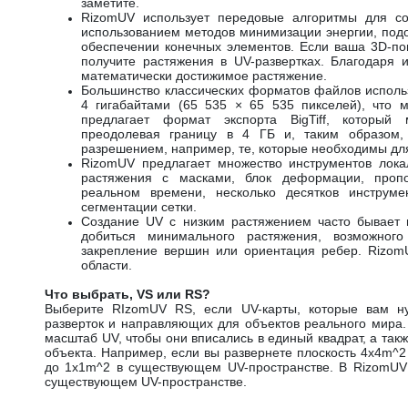
заметите.
RizomUV использует передовые алгоритмы для со
использованием методов минимизации энергии, под
обеспечении конечных элементов. Если ваша 3D-по
получите растяжения в UV-развертках. Благодаря 
математически достижимое растяжение.
Большинство классических форматов файлов исполь
4 гигабайтами (65 535 × 65 535 пикселей), что 
предлагает формат экспорта BigTiff, который
преодолевая границу в 4 ГБ и, таким образом,
разрешением, например, те, которые необходимы для
RizomUV предлагает множество инструментов лока
растяжения с масками, блок деформации, проп
реальном времени, несколько десятков инструме
сегментации сетки.
Создание UV с низким растяжением часто бывает 
добиться минимального растяжения, возможного
закрепление вершин или ориентация ребер. Rizom
области.
Что выбрать, VS или RS?
Выберите RIzomUV RS, если UV-карты, которые вам нуж
разверток и направляющих для объектов реального мира.
масштаб UV, чтобы они вписались в единый квадрат, а та
объекта. Например, если вы развернете плоскость 4x4m^2
до 1x1m^2 в существующем UV-пространстве. В RizomUV
существующем UV-пространстве.