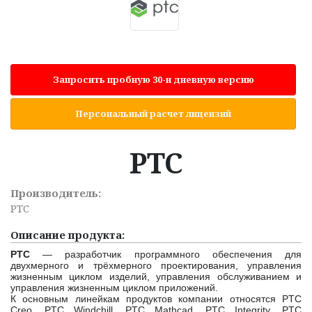
Запросить пробную 30-и дневную версию
Персональный расчет лицензий
PTC
Производитель:
PTC
Описание продукта:
PTC
—
р
азработчик программного обеспечения для
двухмерного и трёхмерного проектирования, управления
жизненным циклом изделий, управления обслуживанием и
управления жизненным циклом приложений.
К основным линейкам продуктов компании относятся PTC
Creo, PTC Windchill, PTC Mathcad, PTC Integrity, PTC