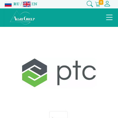
0
/
RU
EN