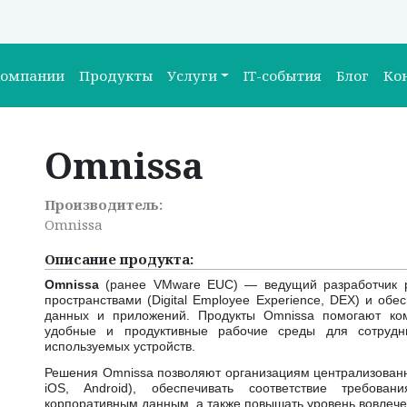
компании
Продукты
Услуги
IT-события
Блог
Ко
Omnissa
Производитель:
Omnissa
Описание продукта:
Omnissa
(ранее VMware EUC) — ведущий разработчик 
пространствами (Digital Employee Experience, DEX) и обе
данных и приложений. Продукты Omnissa помогают ком
удобные и продуктивные рабочие среды для сотрудн
используемых устройств.
Решения Omnissa позволяют организациям централизованн
iOS, Android), обеспечивать соответствие требован
корпоративным данным, а также повышать уровень вовлече