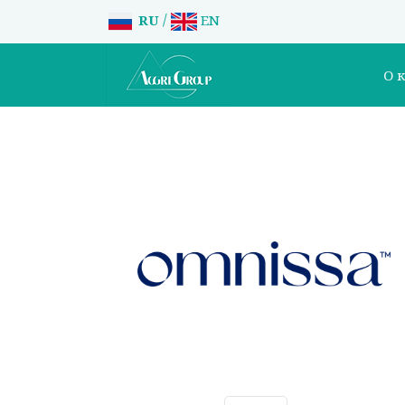
/
RU
EN
О 