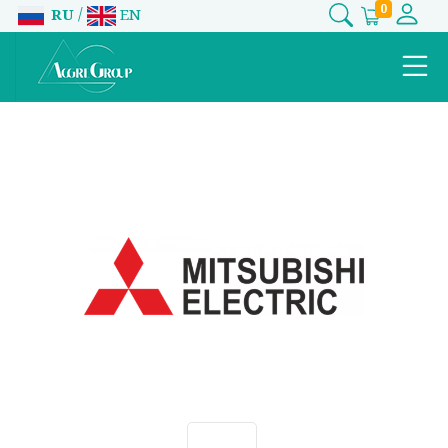
0
/
RU
EN