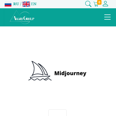
0
/
RU
EN