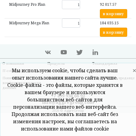
Midjourney Pro Plan
92 017.57
в корзину
Midjourney Mega Plan
184 035.15
в корзину
О компании
Продукты
Техподдержка
Мы используем cookie, чтобы сделать ваш
IT-события
Блог
Контакты
опыт использования нашего сайта лучше.
Политика
Оплата и доставка
Информация о продавце
конфиденциальности
Cookie-файлы - это файлы, которые хранятся в
данных
вашем браузере и используются
+7 499 938 66 92
большинством веб-сайтов для
info@aggregroup.com
персонализации вашего веб-интерфейса.
2026 © AggreGroup
Продолжая использовать наш веб-сайт без
изменения настроек, вы соглашаетесь на
использование нами файлов cookie