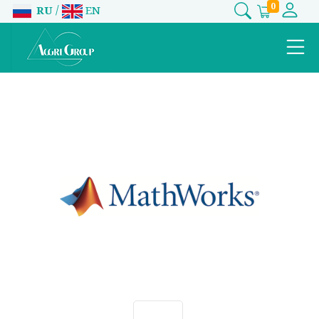
0
/
RU
EN