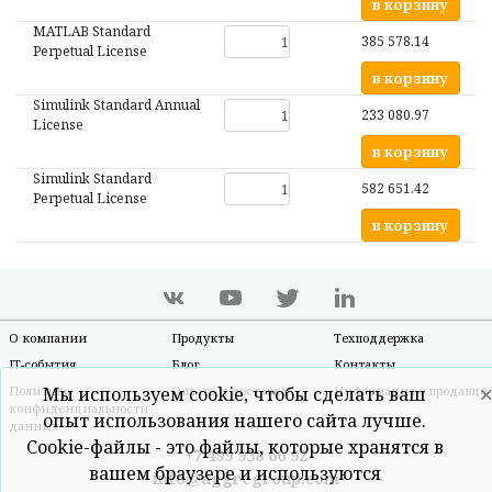
в корзину
MATLAB Standard
385 578.14
Perpetual License
в корзину
Simulink Standard Annual
233 080.97
License
в корзину
Simulink Standard
582 651.42
Perpetual License
в корзину
О компании
Продукты
Техподдержка
IT-события
Блог
Контакты
Политика
Мы используем cookie, чтобы сделать ваш
Оплата и доставка
Информация о продавце
конфиденциальности
опыт использования нашего сайта лучше.
данных
Cookie-файлы - это файлы, которые хранятся в
+7 499 938 66 92
вашем браузере и используются
info@aggregroup.com