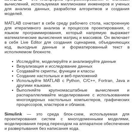
вычислений, используемая миллионами инженеров и ученых
для анализа данных, разработки алгоритмов и создания
моделей.
MATLAB сочетает в себе среду рабочего стола, настроенную
для итеративного анализа и процессов проектирования, с
языком программирования, который напрямую выражает
математические вычисления матриц и массивов. Он включает
в себя Live Editor для создания сценариев, объединяющих
код, выходные данные и форматированный текст в
исполняемом блокноте.
Исследуйте, моделируйте и анализируйте данные
Визуализация и исследование данных
Создавайте скрипты, функции и классы
Создание настольных и веб-приложений
Используйте MATLAB с Python, C/C++, Fortran, Java и
другими языками.
Выполняйте крупномасштабные вычисления и
распараллеливайте моделирование с использованием
многоядерных настольных компьютеров, графических
процессоров, кластеров и облаков.
Simulink
— это среда блок-схем, используемая для
проектирования систем с многодоменными моделями,
моделирования перед переходом на аппаратное обеспечение
и развертывания без написания кода.