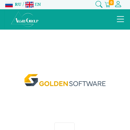
0
/
RU
EN