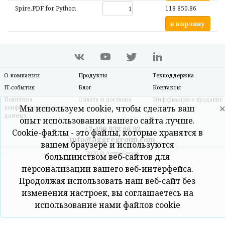
Spire.PDF for Python
118 850.86
в корзину
О компании
Продукты
Техподдержка
IT-события
Блог
Контакты
Политика
Оплата и доставка
Информация о продавце
Мы используем cookie, чтобы сделать ваш
конфиденциальности
данных
опыт использования нашего сайта лучше.
+7 499 938 66 92
Cookie-файлы - это файлы, которые хранятся в
info@aggregroup.com
вашем браузере и используются
2026 © AggreGroup
большинством веб-сайтов для
персонализации вашего веб-интерфейса.
Продолжая использовать наш веб-сайт без
изменения настроек, вы соглашаетесь на
использование нами файлов cookie