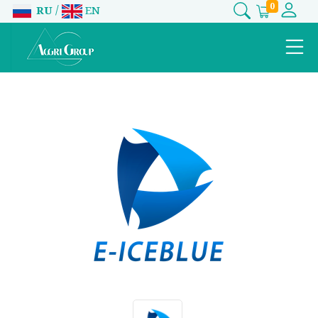
0
/
RU
EN