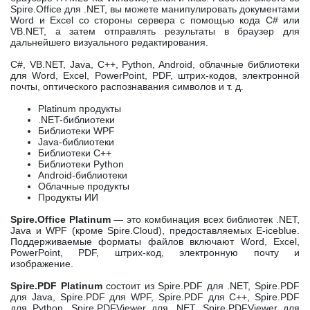
Spire.Office для .NET, вы можете манипулировать документами
Word и Excel со стороны сервера с помощью кода C# или
VB.NET, а затем отправлять результаты в браузер для
дальнейшего визуального редактирования.
C#, VB.NET, Java, C++, Python, Android, облачные библиотеки
для Word, Excel, PowerPoint, PDF, штрих-кодов, электронной
почты, оптического распознавания символов и т. д.
Platinum продукты
.NET-библиотеки
Библиотеки WPF
Java-библиотеки
Библиотеки С++
Библиотеки Python
Android-библиотеки
Облачные продукты
Продукты ИИ
Spire.Office
Platinum
— это комбинация всех библиотек .NET,
Java и WPF (кроме Spire.Cloud), предоставляемых E-iceblue.
Поддерживаемые форматы файлов включают Word, Excel,
PowerPoint, PDF, штрих-код, электронную почту и
изображение.
Spire.PDF Platinum
состоит из Spire.PDF для .NET, Spire.PDF
для Java, Spire.PDF для WPF, Spire.PDF для C++, Spire.PDF
для Python, Spire.PDFViewer для .NET, Spire.PDFViewer для