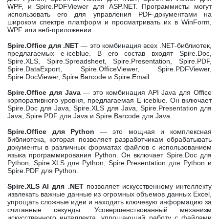
WPF, и Spire.PDFViewer для ASP.NET. Программисты могут
использовать его для управления PDF-документами на
широком спектре платформ и просматривать их в WinForm,
WPF или веб-приложении.
Spire.Office для .NET
— это комбинация всех .NET-библиотек,
предлагаемых e-iceblue. В его состав входят Spire.Doc,
Spire.XLS, Spire.Spreadsheet, Spire.Presentation, Spire.PDF,
Spire.DataExport, Spire.OfficeViewer, Spire.PDFViewer,
Spire.DocViewer, Spire.Barcode и Spire.Email.
Spire.Office для Java
— это комбинация API Java для Office
корпоративного уровня, предлагаемая E-iceblue. Он включает
Spire.Doc для Java, Spire.XLS для Java, Spire.Presentation для
Java, Spire.PDF для Java и Spire.Barcode для Java.
Spire.Office для Python
— это мощная и комплексная
библиотека, которая позволяет разработчикам обрабатывать
документы в различных форматах файлов с использованием
языка программирования Python. Он включает Spire.Doc для
Python, Spire.XLS для Python, Spire.Presentation для Python и
Spire.PDF для Python.
Spire.XLS AI для .NET
позволяет искусственному интеллекту
извлекать важные данные из огромных объемов данных Excel,
упрощать сложные идеи и находить ключевую информацию за
считанные секунды. Усовершенствованный механизм
искусственного интеллекта, упрощающий работу с файлами