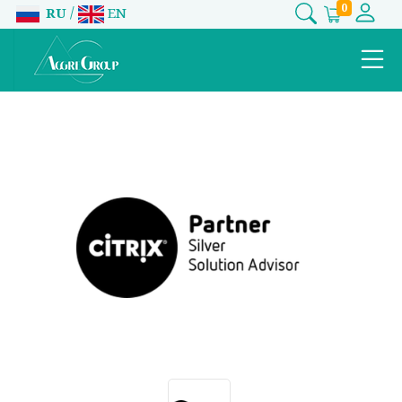
0
/
RU
EN