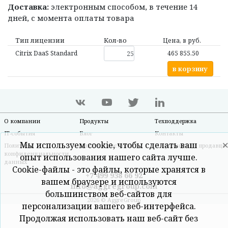
Доставка:
электронным способом, в течение 14
дней, с момента оплаты товара
Тип лицензии
Кол‑во
Цена, в руб.
Citrix DaaS Standard
465 855.50
в корзину
О компании
Продукты
Техподдержка
IT-события
Блог
Контакты
Мы используем cookie, чтобы сделать ваш
Политика
Оплата и доставка
Информация о продавце
конфиденциальности
опыт использования нашего сайта лучше.
данных
Cookie-файлы - это файлы, которые хранятся в
+7 499 938 66 92
вашем браузере и используются
info@aggregroup.com
большинством веб-сайтов для
2026 © AggreGroup
персонализации вашего веб-интерфейса.
Продолжая использовать наш веб-сайт без