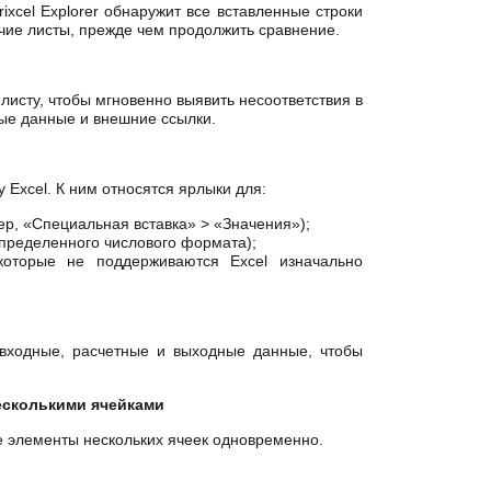
rixcel Explorer обнаружит все вставленные строки
чие листы, прежде чем продолжить сравнение.
исту, чтобы мгновенно выявить несоответствия в
ые данные и внешние ссылки.
 Excel. К ним относятся ярлыки для:
р, «Специальная вставка» > «Значения»);
пределенного числового формата);
которые не поддерживаются Excel изначально
 входные, расчетные и выходные данные, чтобы
есколькими ячейками
 элементы нескольких ячеек одновременно.