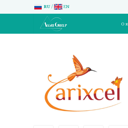
/
RU
EN
О 