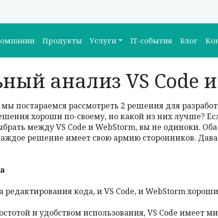
компании
Продукты
Услуги
IT-события
Блог
Ко
ный анализ VS Code 
мы постараемся рассмотреть 2 решения для разработ
решения хороши по-своему, но какой из них лучше? Е
рать между VS Code и WebStorm, вы не одиноки. Оба
аждое решение имеет свою армию сторонников. Дав
а
а редактирования кода, и VS Code, и WebStorm хорош
ростотой и удобством использования, VS Code имеет