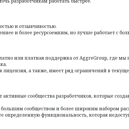
очь разработчикам работать быстрее.
ростью и отзывчивостью.
еннее и более ресурсоемким, но лучше работает с б
платно или платная поддержка от AggreGroup, где мы
ка.
я лицензия, а также, имеет ряд ограничений в текуще
ют активные сообщества разработчиков, которые созд
ся большим сообществом и более широким набором ра
те определенную функциональность, которая недоступ