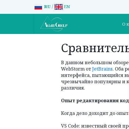
/
RU
EN
О 
Сравнитель
В данном небольшом обзоре 
WebStorm от
JetBrains
. Оба 
интерфейса, пытающийся выб
чрезвычайно популярны и к
различия.
Опыт редактирования код
Когда дело доходит до опыт
VS Code: известный своей п