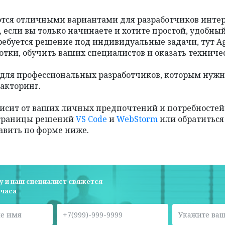
яются отличными вариантами для разработчиков инте
, если вы только начинаете и хотите простой, удобны
ребуется решение под индивидуальные задачи, тут A
отки, обучить ваших специалистов и оказать технич
 для профессиональных разработчиков, которым нуж
факторинг.
висит от ваших личных предпочтений и потребностей 
страницы решений
VS Code
и
WebStorm
или обратиться
авить по форме ниже.
у и наш специалист свяжется
 часа
е имя
Укажите ваш телефон
Укажите ваш