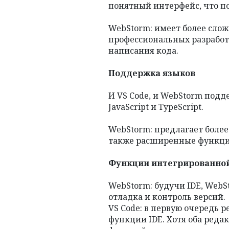
понятный интерфейс, что по
WebStorm: имеет более слож
профессиональных разрабо
написания кода.
Поддержка языков
И VS Code, и WebStorm под
JavaScript и TypeScript.
WebStorm: предлагает более 
также расширенные функции
Функции интегрированной
WebStorm: будучи IDE, WebS
отладка и контроль версий.
VS Code: в первую очередь 
функции IDE. Хотя оба реда