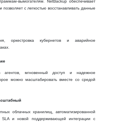
ограммам-вымогателям.
NetBackup
обеспечивает
и позволяет с легкостью восстанавливать данные
ация, оркестровка кубернетов и аварийное
аках.
аке
з агентов, мгновенный доступ и надежное
торое можно масштабировать вместе со средой
масштабный
пных облачных хранилищ, автоматизированной
е SLA и новой поддерживающей интеграции с