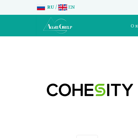
/
RU
EN
О 