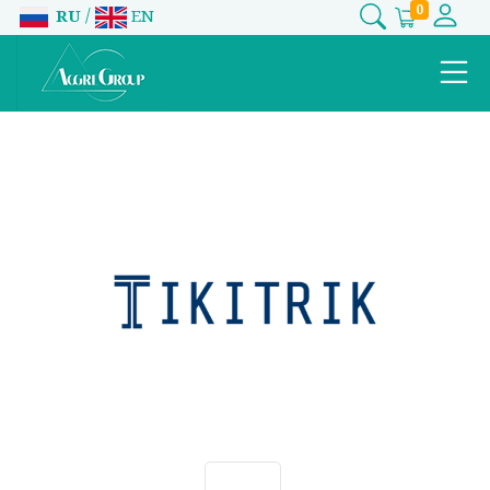
0
/
RU
EN