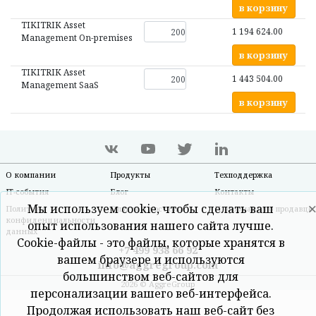
в корзину
TIKITRIK Asset
1 194 624.00
Management On-premises
в корзину
TIKITRIK Asset
1 443 504.00
Management SaaS
в корзину
О компании
Продукты
Техподдержка
IT-события
Блог
Контакты
Мы используем cookie, чтобы сделать ваш
Политика
Оплата и доставка
Информация о продавце
конфиденциальности
опыт использования нашего сайта лучше.
данных
Cookie-файлы - это файлы, которые хранятся в
+7 499 938 66 92
вашем браузере и используются
info@aggregroup.com
большинством веб-сайтов для
2026 © AggreGroup
персонализации вашего веб-интерфейса.
Продолжая использовать наш веб-сайт без