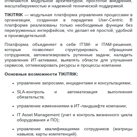
отличаются модульной архитектурой, простотой внедрения,
масштабируемостью и надежной технической поддержкой.
TIKITRIK
— модульная платформа управления процессами в
организации, созданная в парадигме
User-Centric
. В
платформе реализованы только необходимые функции без
перегруженных интерфейсов, что делает её простой, удобной
и производительной.
Платформа
объединяет в себе ITSM- и ITAM-решения,
которые позволяют
структурировать обращения
сотрудников,
автоматизировать рутинные задачи,
наладить
управление ИТ-активами,
выявлять области для улучшения
сервисов,
оптимизировать ресурсы и процессы компании.
Основные возможности TIKITRIK:
управление запросами, инцидентами и консультациями;
SLA-контроль и автоматизация выполнения
обязательств;
управление изменениями в ИТ-ландшафте компании;
IT Asset Management (учет и контроль жизненного цикла
оборудования и ПО);
управление квалификациями сотрудников (матрицы
навыков, карты компетенций).