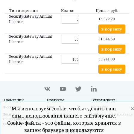
Тип лицензии
Кол‑во
Цена, в руб.
SecurityGateway Annual
15 972.20
License
в корзину
SecurityGateway Annual
31 944.50
License
в корзину
SecurityGateway Annual
53 241.00
License
в корзину
О компании
Продукты
Техподдержка
IT-события
Блог
Контакты
Мы используем cookie, чтобы сделать ваш
Политика
Оплата и доставка
Информация о продавце
опыт использования нашего сайта лучше.
конфиденциальности
Cookie-файлы - это файлы, которые хранятся в
данных
вашем браузере и используются
+7 499 938 66 92