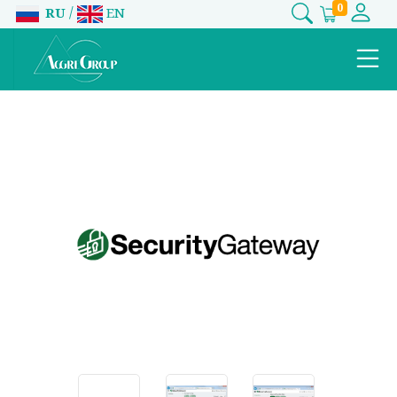
0
/
RU
EN