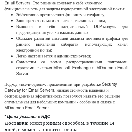
Email Servers.
Это решение сочетает в себе ключевую
функциональность для защиты корпоративной электронной почты
:
Эффективно противостоит фишингу и спуфингу
;
Защищает от спама и от рисков,
связанных с ним
;
Включает в себя настраиваемый
DLP-
модуль для
предотвращения утечки важных данных
;
Обладает развитой системой анализа почтового трафика для
раннего выявления кибератак
,
использующих канал
электронной почты
;
Легко настраивается и администрируется
;
Совместим со всеми распространенными почтовыми
серверами
,
включая
Microsoft Exchange
и
MDaemon Email
Server.
Подход «всё
-в-
одном»
,
примененный при разработке
Security
Gateway for Email Servers,
низкая стоимость владения и
беспрецедентная эффективность позволяют назвать это решение
оптимальным для небольших компаний
- особенно в связке с
MDaemon Email Server.
* Цены указаны с НДС
Доставка:
электронным способом, в течение 14
дней, с момента оплаты товара