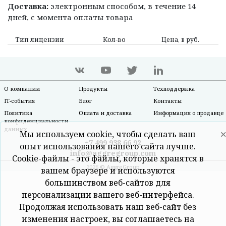
Доставка:
электронным способом, в течение 14
дней, с момента оплаты товара
Тип лицензии
Кол‑во
Цена, в руб.
О компании
Продукты
Техподдержка
IT-события
Блог
Контакты
Политика
Оплата и доставка
Информация о продавце
конфиденциальности
данных
Мы используем cookie, чтобы сделать ваш
+7 499 938 66 92
опыт использования нашего сайта лучше.
info@aggregroup.com
Cookie-файлы - это файлы, которые хранятся в
2026 © AggreGroup
вашем браузере и используются
большинством веб-сайтов для
персонализации вашего веб-интерфейса.
Продолжая использовать наш веб-сайт без
изменения настроек, вы соглашаетесь на