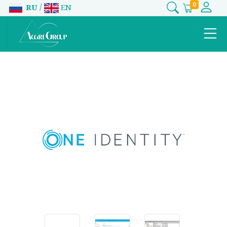
0
/
RU
EN