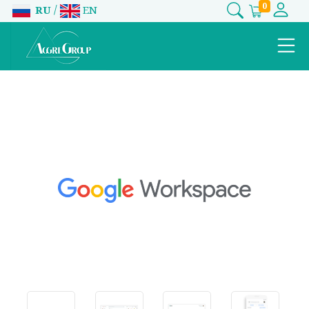
0
/
RU
EN