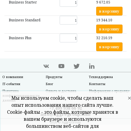
Business Starter
9 672.05
в корзину
Business Standard
19 344.10
в корзину
Business Plus
32 210.59
в корзину
О компании
Продукты
Техподдержка
IT-события
Блог
Контакты
Политика
Оплата и доставка
Информация о продавце
конфиденциальности
Мы используем cookie, чтобы сделать ваш
данных
опыт использования нашего сайта лучше.
+7 499 938 66 92
Cookie-файлы - это файлы, которые хранятся в
info@aggregroup.com
вашем браузере и используются
2026 © AggreGroup
большинством веб-сайтов для