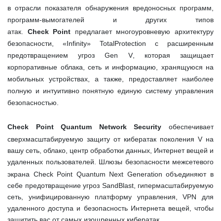
в отрасли показателя обнаружения вредоносных программ,
программ-вымогателей и других типов
атак.
Check
Point
предлагает многоуровневую архитектуру
безопасности, «
Infinity
»
Total
Protection
с расширенным
предотвращением угроз
Gen
V
, которая защищает
корпоративные облака, сеть и информацию, хранящуюся на
мобильных устройствах, а также, предоставляет наиболее
полную и интуитивно понятную единую систему управления
безопасностью.
Check
Point
Quantum
Network
Security
обеспечивает
сверхмасштабируемую защиту от кибератак поколения
V
на
вашу сеть, облако, центр обработки данных, Интернет вещей и
удаленных пользователей.
Шлюзы безопасности межсетевого
экрана
Check
Point
Quantum
Next
Generation
объединяют в
себе предотвращение угроз
SandBlast
, гипермасштабируемую
сеть, унифицированную платформу управления,
VPN
для
удаленного доступа и безопасность Интернета вещей, чтобы
защитить вас от самых изощренных кибератак.