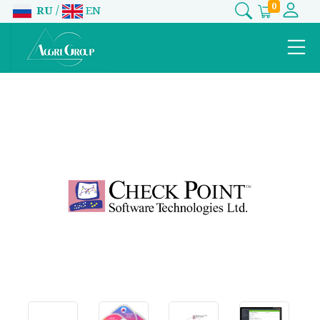
0
/
RU
EN